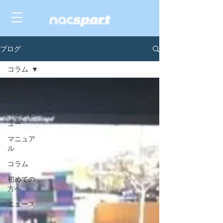
ブログ
コラム
全ての記
事
インタビ
ュー
マニュア
ル
コラム
初めての
方へ
ニュース