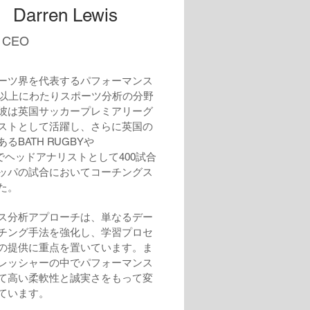
rren Lewis
 CEO
ーツ界を代表するパフォーマンス
年以上にわたりスポーツ分析の分野
彼は英国サッカープレミアリーグ
ストとして活躍し、さらに英国の
BATH RUGBYや
BYでヘッドアナリストとして400試合
ッパの試合においてコーチングス
た。
ス分析アプローチは、単なるデー
チング手法を強化し、学習プロセ
の提供に重点を置いています。ま
レッシャーの中でパフォーマンス
て高い柔軟性と誠実さをもって変
ています。