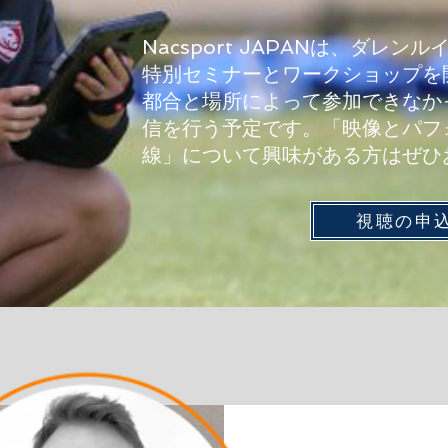
Nacsport JAPANは、ダレ
特別セミナーとワークショップを
​都合と場所によって参加できな
信を行う予定です。「映像とパフ
線」について興味がある方はぜひ
視聴の申