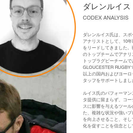
ダレンルイス Da
CODEX ANALYSIS
ダレンルイス氏は、スポ
アナリストとして、10
をリードしてきました。
のトップチームでアナリ
トップラグビーチームである
GLOUCESTER RUG
以上の国内およびヨーロ
タッフをサポートしまし
ルイス氏のパフォーマン
タ提供に留まらず、コー
スに影響を与えるツール
た、複雑な状況や強いプ
を向上させること、そし
化を促すことを信念とし