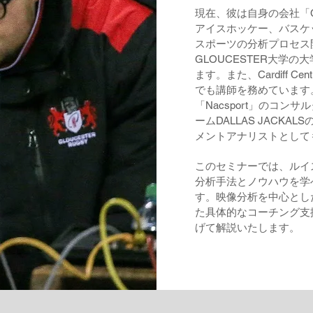
現在、彼は自身の会社「CO
アイスホッケー、バスケ
スポーツの分析プロセス
GLOUCESTER大学
ます。また、Cardiff Centre 
でも講師を務めています
「Nacsport」のコ
ームDALLAS JACK
メントアナリストとして
このセミナーでは、ルイ
分析手法とノウハウを学
す。映像分析を中心とし
た具体的なコーチング支
げて解説いたします。