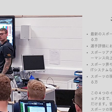
最新のスポ
る方
選手評価に
スポーツア
ーマンス向
スポーツ界
IT
システム
スポーツの
る方
この４つの
ョナルまで
だけます。
スポーツの